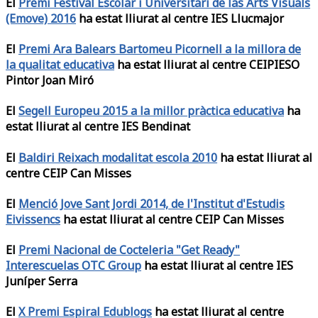
El
Premi Festival Escolar i Universitari de las Arts Visuals
(Emove) 2016
ha estat lliurat al centre IES Llucmajor
El
Premi Ara Balears Bartomeu Picornell a la millora de
la qualitat educativa
ha estat lliurat al centre CEIPIESO
Pintor Joan Miró
El
Segell Europeu 2015 a la millor pràctica educativa
ha
estat lliurat al centre IES Bendinat
El
Baldiri Reixach modalitat escola 2010
ha estat lliurat al
centre CEIP Can Misses
El
Menció Jove Sant Jordi 2014, de l'Institut d'Estudis
Eivissencs
ha estat lliurat al centre CEIP Can Misses
El
Premi Nacional de Cocteleria "Get Ready"
Interescuelas OTC Group
ha estat lliurat al centre IES
Juníper Serra
El
X Premi Espiral Edublogs
ha estat lliurat al centre