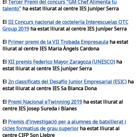
El
Tercer Premi del concurs "GM Chef Alimenta tu
talento"
ha estat lliurat al centre IES Juníper Serra
El
III Concurs nacional de coctelería Interescuelas OTC
Group 2019
ha estat lliurat al centre IES Juníper Serra
El
Primer premi de la VII Trobada Empresaula
ha estat
lliurat al centre IES Maria Àngels Cardona
El
XII premis Federico Mayor Zaragoza (UNESCO)
ha
estat lliurat al centre IES Juníper Serra
El
2n classificats del Desafío Junior Empresarial (ESIC)
ha
estat lliurat al centre IES Sa Blanca Dona
El
Premi Nacional eTwinning 2019
ha estat lliurat al
centre IES Josep Sureda i Blanes
El
Premis d'investigació per a alumnes de batxillerat i
cicles formatius de grau superior
ha estat lliurat al
centre CIFP Son Llebre