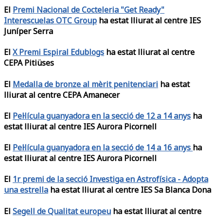
El
Premi Nacional de Cocteleria "Get Ready"
Interescuelas OTC Group
ha estat lliurat al centre IES
Juníper Serra
El
X Premi Espiral Edublogs
ha estat lliurat al centre
CEPA Pitiüses
El
Medalla de bronze al mèrit penitenciari
ha estat
lliurat al centre CEPA Amanecer
El
Pel·lícula guanyadora en la secció de 12 a 14 anys
ha
estat lliurat al centre IES Aurora Picornell
El
Pel·lícula guanyadora en la secció de 14 a 16 anys
ha
estat lliurat al centre IES Aurora Picornell
El
1r premi de la secció Investiga en Astrofísica - Adopta
una estrella
ha estat lliurat al centre IES Sa Blanca Dona
El
Segell de Qualitat europeu
ha estat lliurat al centre