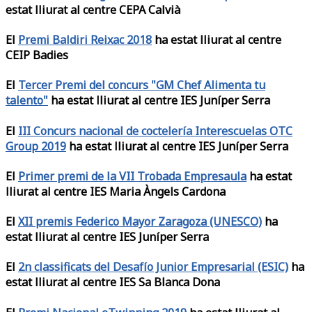
estat lliurat al centre CEPA Calvià
El
Premi Baldiri Reixac 2018
ha estat lliurat al centre
CEIP Badies
El
Tercer Premi del concurs "GM Chef Alimenta tu
talento"
ha estat lliurat al centre IES Juníper Serra
El
III Concurs nacional de coctelería Interescuelas OTC
Group 2019
ha estat lliurat al centre IES Juníper Serra
El
Primer premi de la VII Trobada Empresaula
ha estat
lliurat al centre IES Maria Àngels Cardona
El
XII premis Federico Mayor Zaragoza (UNESCO)
ha
estat lliurat al centre IES Juníper Serra
El
2n classificats del Desafío Junior Empresarial (ESIC)
ha
estat lliurat al centre IES Sa Blanca Dona