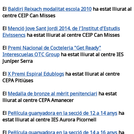
El
Baldiri Reixach modalitat escola 2010
ha estat lliurat al
centre CEIP Can Misses
El
Menció Jove Sant Jordi 2014, de l'Institut d'Estudis
Eivissencs
ha estat lliurat al centre CEIP Can Misses
El
Premi Nacional de Cocteleria "Get Ready"
Interescuelas OTC Group
ha estat lliurat al centre IES
Juníper Serra
El
X Premi Espiral Edublogs
ha estat lliurat al centre
CEPA Pitiüses
El
Medalla de bronze al mèrit penitenciari
ha estat
lliurat al centre CEPA Amanecer
El
Pel·lícula guanyadora en la secció de 12 a 14 anys
ha
estat lliurat al centre IES Aurora Picornell
El
Pel·lícula guanyadora en la secció de 14 a 16 anys
ha