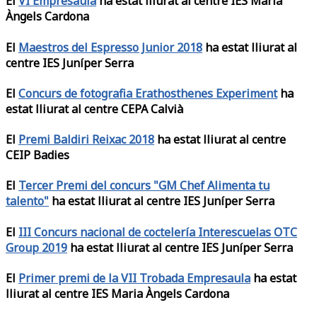
El
VI Empresaula
ha estat lliurat al centre IES Maria
Àngels Cardona
El
Maestros del Espresso Junior 2018
ha estat lliurat al
centre IES Juníper Serra
El
Concurs de fotografia Erathosthenes Experiment
ha
estat lliurat al centre CEPA Calvià
El
Premi Baldiri Reixac 2018
ha estat lliurat al centre
CEIP Badies
El
Tercer Premi del concurs "GM Chef Alimenta tu
talento"
ha estat lliurat al centre IES Juníper Serra
El
III Concurs nacional de coctelería Interescuelas OTC
Group 2019
ha estat lliurat al centre IES Juníper Serra
El
Primer premi de la VII Trobada Empresaula
ha estat
lliurat al centre IES Maria Àngels Cardona