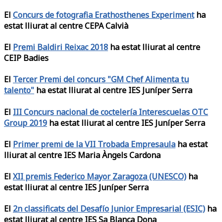
El
Concurs de fotografia Erathosthenes Experiment
ha
estat lliurat al centre CEPA Calvià
El
Premi Baldiri Reixac 2018
ha estat lliurat al centre
CEIP Badies
El
Tercer Premi del concurs "GM Chef Alimenta tu
talento"
ha estat lliurat al centre IES Juníper Serra
El
III Concurs nacional de coctelería Interescuelas OTC
Group 2019
ha estat lliurat al centre IES Juníper Serra
El
Primer premi de la VII Trobada Empresaula
ha estat
lliurat al centre IES Maria Àngels Cardona
El
XII premis Federico Mayor Zaragoza (UNESCO)
ha
estat lliurat al centre IES Juníper Serra
El
2n classificats del Desafío Junior Empresarial (ESIC)
ha
estat lliurat al centre IES Sa Blanca Dona