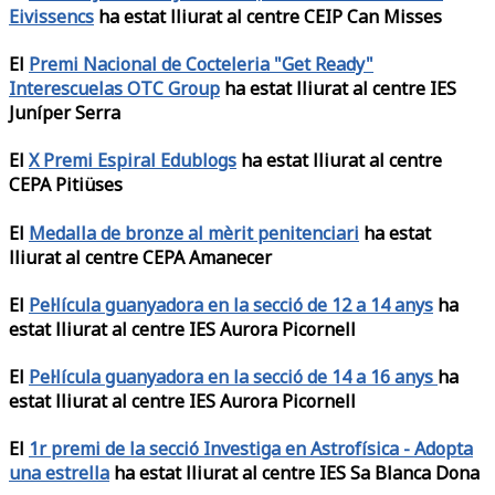
Eivissencs
ha estat lliurat al centre CEIP Can Misses
El
Premi Nacional de Cocteleria "Get Ready"
Interescuelas OTC Group
ha estat lliurat al centre IES
Juníper Serra
El
X Premi Espiral Edublogs
ha estat lliurat al centre
CEPA Pitiüses
El
Medalla de bronze al mèrit penitenciari
ha estat
lliurat al centre CEPA Amanecer
El
Pel·lícula guanyadora en la secció de 12 a 14 anys
ha
estat lliurat al centre IES Aurora Picornell
El
Pel·lícula guanyadora en la secció de 14 a 16 anys
ha
estat lliurat al centre IES Aurora Picornell
El
1r premi de la secció Investiga en Astrofísica - Adopta
una estrella
ha estat lliurat al centre IES Sa Blanca Dona